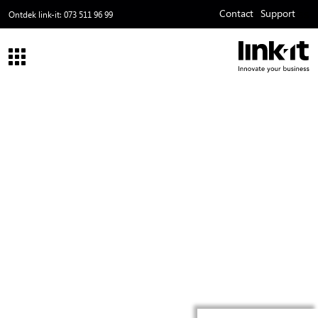
Contact
Support
ss
Ontdek link-it:
073 511 96 99