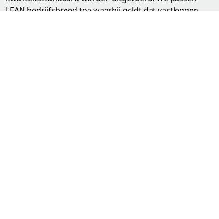
LEAN bedrijfsbreed toe waarbij geldt dat vastleggen,
controleren en continue verbeteren voor ons
belangrijke onderdelen zijn. Het doel is foutloos
werken. Onze relaties moeten kunnen vertrouwen op
een ICT Beheerder die veilig en correct hun ICT-systeem
inricht en goed omgaat met belangrijke gegevens. Wij
hebben al onze werkprocessen laten toetsen en zijn
ISO27001 én NEN7510 gecertificeerd.