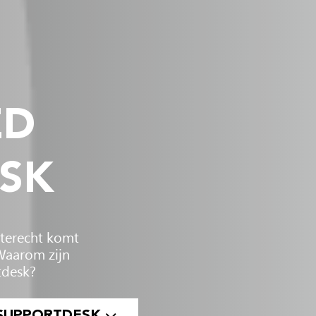
ED
SK
e terecht komt
Waarom zijn
tdesk?