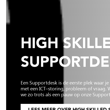
HIGH SKILL
SUPPORTDE
Een Su
pportdesk
is de eerste plek waar j
met een ICT
–
storing, probleem of vraag
. 
we zo trots als een pauw op onze Suppor