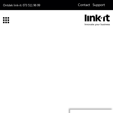
Contact
Support
ss
Ontdek link-it:
073 511 96 99