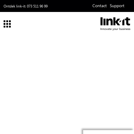
Contact
Support
ss
Ontdek link-it:
073 511 96 99