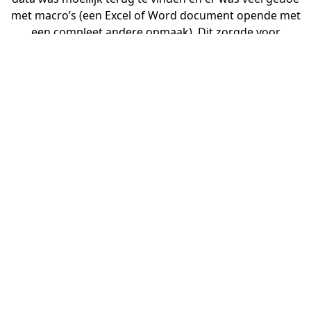
met macro’s (een Excel of Word document opende met
een compleet andere opmaak). Dit zorgde voor
frustratie bij de gebruiker en externen. Het is stiekem
een behoorlijk kostbare oplossing waarin add-
ons/nieuwe licenties veel geld kostte en eigenlijk niet de
gewenste kwaliteit en productiviteit leverde. Daarnaast
ontstond er een wildgroei aan schaduw IT; doordat
mensen hun proces niet goed kwijt konden in Google
Docs, gingen ze zelf naar oplossingen zoeken. Hendriks
was: “Op zoek naar een club die mee wil denken en
voorop wil lopen.” aldus Jeanine Sieliakus Burger.
OPLOSSING MINDER
COMPLEX EN