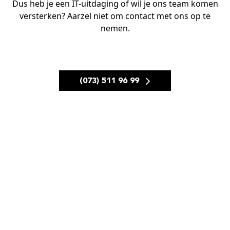
Dus heb je een IT-uitdaging of wil je ons team komen
versterken? Aarzel niet om contact met ons op te
nemen.
(073) 511 96 99
INFO@LINK-IT.NL
Link-it
Mandenmaker 22
5253 RC Nieuwkuijk