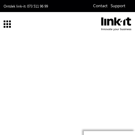
Contact
Support
ss
Ontdek link-it:
073 511 96 99