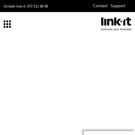
Contact
Support
ss
Ontdek link-it:
073 511 96 99