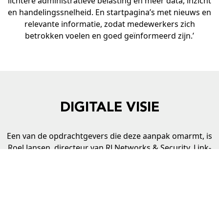
lichtere administratieve belasting en meer data, inzicht
en handelingssnelheid. En startpagina’s met nieuws en
relevante informatie, zodat medewerkers zich
betrokken voelen en goed geïnformeerd zijn.’
DIGITALE VISIE
Een van de opdrachtgevers die deze aanpak omarmt, is
Roel Jansen, directeur van RJ Networks & Security. Link-
it verzorgt sinds 2014 de IT van het bedrijf, dat slimme
high-end netwerken en beveiligingsinstallaties levert
zoals inbraak, cameratoegangscontrole,
datanetwerken of glasvezelinstallaties. ‘Roel is écht een
koploper als het gaat om het hebben én acteren op een
digitale visie. Hij heeft zijn eerste digitale stappen gezet