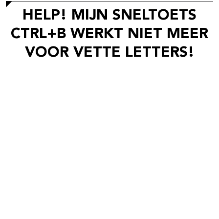
HELP! MIJN SNELTOETS
CTRL+B WERKT NIET MEER
VOOR VETTE LETTERS!
Misschien heb je al gemerkt dat het niet meer mogelijk
is om je tekst vet te drukken in Microsoft Word met de
gemakkelijke sneltoets CTRL+B. Dat kan natuurlijk
behoorlijk frustrerend zijn als je snel wil blijven werken.
Gelukkig is er een oplossing om dit probleem aan te
pakken!