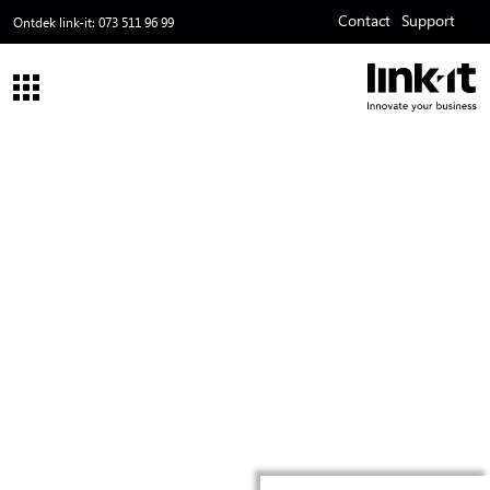
Contact
Support
ss
Ontdek link-it:
073 511 96 99