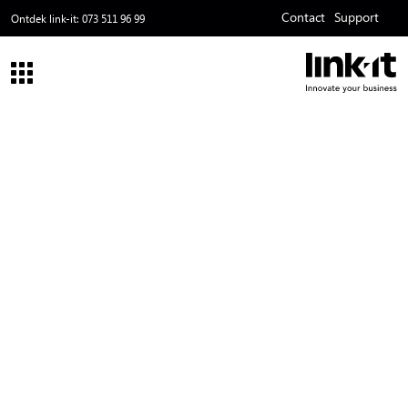
Contact
Support
ss
Ontdek link-it:
073 511 96 99