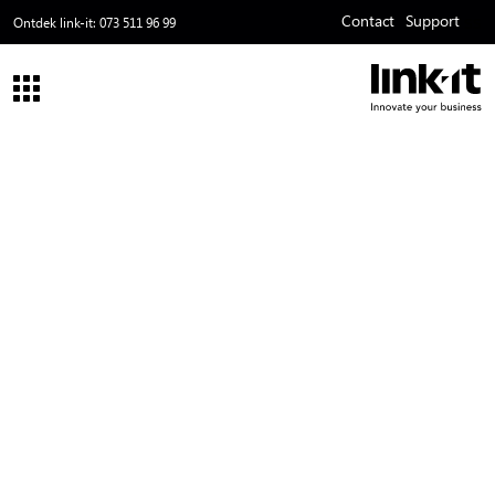
Contact
Support
ss
Ontdek link-it:
073 511 96 99